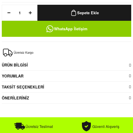
k / Rüzgarlık
Sepete Ekle
WhatsApp İletişim
Bere
Ücretsiz Kargo
k
ÜRÜN BİLGİSİ
YORUMLAR
TAKSİT SEÇENEKLERİ
ÖNERİLERİNİZ
Ücretsiz Teslimat
Güvenli Alışveriş