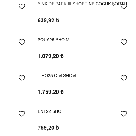
Y NK DF PARK III SHORT NB ÇOCUK ŞORTU
639,92
₺
SQUA25 SHO M
1.079,20
₺
TIRO25 C M SHOM
1.759,20
₺
ENT22 SHO
759,20
₺