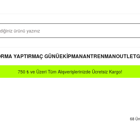
RMA YAPTIR
MAÇ GÜNÜ
EKİPMAN
ANTRENMAN
OUTLET
G
750 ₺ ve Üzeri Tüm Alışverişlerinizde Ücretsiz Kargo!
68 Ür