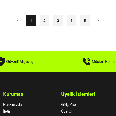
1
2
3
4
5
Güvenli Alışveriş
Müşteri Hizmet
Kurumsal
Üyelik İşlemleri
Hakkımızda
Giriş Yap
İletişim
Üye Ol