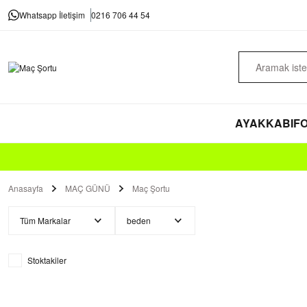
Whatsapp İletişim
0216 706 44 54
AYAKKABI
FO
Anasayfa
MAÇ GÜNÜ
Maç Şortu
Tüm Markalar
beden
Stoktakiler