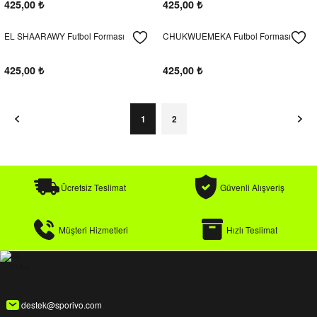
425,00
₺
425,00
₺
EL SHAARAWY Futbol Forması
CHUKWUEMEKA Futbol Forması
425,00
₺
425,00
₺
1
2
Ücretsiz Teslimat
Güvenli Alışveriş
Müşteri Hizmetleri
Hızlı Teslimat
destek@sporivo.com