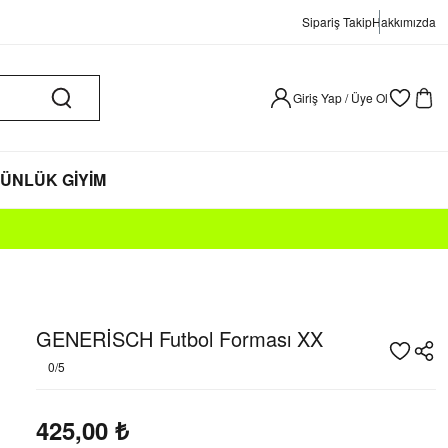
Sipariş Takip
Hakkımızda
Giriş Yap / Üye Ol
ÜNLÜK GİYİM
GENERİSCH Futbol Forması XX
0/5
425,00
₺