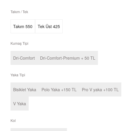
Takım / Tek
Takım 550
Tek Üst 425
Kumaş Tipi
Dri-Comfort
Dri-Comfort-Premium + 50 TL
Yaka Tipi
Bisiklet Yaka
Polo Yaka +150 TL
Pro V yaka +100 TL
V Yaka
Kol