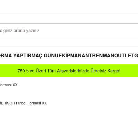
RMA YAPTIR
MAÇ GÜNÜ
EKİPMAN
ANTRENMAN
OUTLET
G
750 ₺ ve Üzeri Tüm Alışverişlerinizde Ücretsiz Kargo!
orması XX