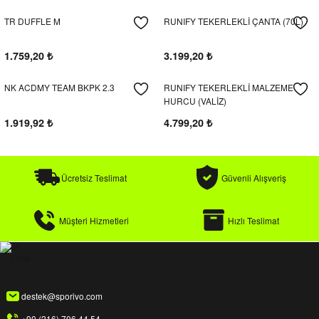
k / Rüzgarlık
TR DUFFLE M
RUNIFY TEKERLEKLİ ÇANTA (70L)
1.759,20
₺
3.199,20
₺
NK ACDMY TEAM BKPK 2.3
RUNIFY TEKERLEKLİ MALZEME
Bere
HURCU (VALİZ)
1.919,92
₺
4.799,20
₺
k
Ücretsiz Teslimat
Güvenli Alışveriş
Müşteri Hizmetleri
Hızlı Teslimat
destek@sporivo.com
+90 (216) 706 44 54