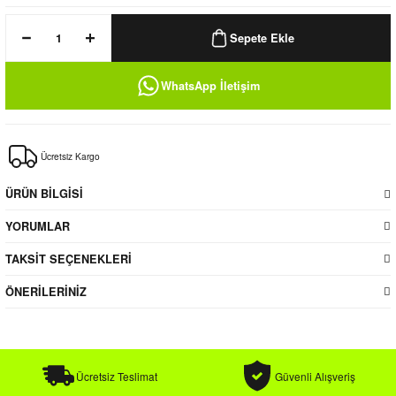
k / Rüzgarlık
Sepete Ekle
WhatsApp İletişim
Bere
Ücretsiz Kargo
k
ÜRÜN BİLGİSİ
YORUMLAR
TAKSİT SEÇENEKLERİ
ÖNERİLERİNİZ
Ücretsiz Teslimat
Güvenli Alışveriş