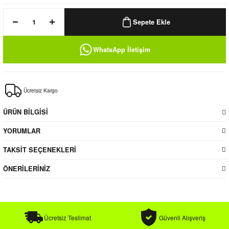
k / Rüzgarlık
Sepete Ekle
WhatsApp İletişim
Bere
Ücretsiz Kargo
k
ÜRÜN BİLGİSİ
YORUMLAR
TAKSİT SEÇENEKLERİ
ÖNERİLERİNİZ
Ücretsiz Teslimat
Güvenli Alışveriş