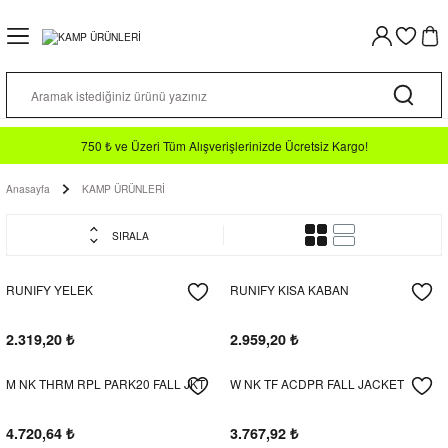
Geri Dön
Geri Dön
Geri Dön
Geri Dön
Geri Dön
Geri Dön
Geri Dön
TIR
N
İM
a TF
ormalar
n Yeleği
lo T-shirt
rt / Hoodie
750 ₺ ve Üzeri Tüm Alışverişlerinizde Ücretsiz Kargo!
Anasayfa
KAMP ÜRÜNLERİ
n
Takımları
o
diveni
 Alt
SIRALA
kkabılar
klar
Forma
 Takımı
RUNIFY YELEK
RUNIFY KISA KABAN
ormalar
abı
an Malzemeleri
pri
2.319,20
₺
2.959,20
₺
M NK THRM RPL PARK20 FALL JKT
W NK TF ACDPR FALL JACKET
tu
4.720,64
₺
3.767,92
₺