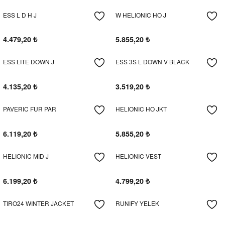
k / Rüzgarlık
ESS L D H J
W HELIONIC HO J
4.479,20
₺
5.855,20
₺
ESS LITE DOWN J
ESS 3S L DOWN V BLACK
Bere
4.135,20
₺
3.519,20
₺
k
PAVERIC FUR PAR
HELIONIC HO JKT
6.119,20
₺
5.855,20
₺
HELIONIC MID J
HELIONIC VEST
6.199,20
₺
4.799,20
₺
TIRO24 WINTER JACKET
RUNIFY YELEK