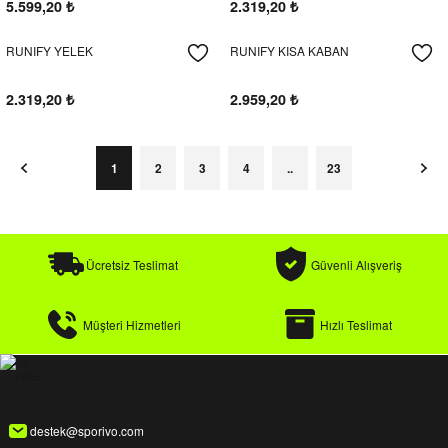
5.599,20
₺
2.319,20
₺
RUNIFY YELEK
RUNIFY KISA KABAN
2.319,20
₺
2.959,20
₺
1
2
3
4
..
23
Ücretsiz Teslimat
Güvenli Alışveriş
Müşteri Hizmetleri
Hızlı Teslimat
destek@sporivo.com