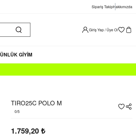
Sipariş Takip
Hakkımızda
Giriş Yap / Üye Ol
ÜNLÜK GİYİM
TIRO25C POLO M
0/5
1.759,20
₺