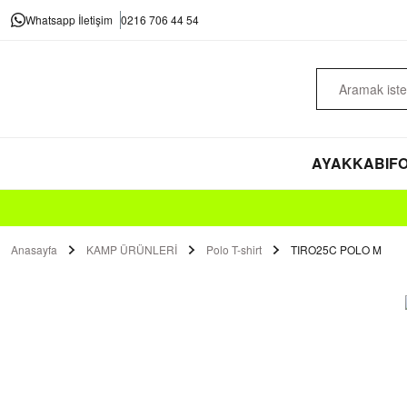
Whatsapp İletişim
0216 706 44 54
AYAKKABI
FO
Anasayfa
KAMP ÜRÜNLERİ
Polo T-shirt
TIRO25C POLO M