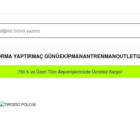
RMA YAPTIR
MAÇ GÜNÜ
EKİPMAN
ANTRENMAN
OUTLET
G
750 ₺ ve Üzeri Tüm Alışverişlerinizde Ücretsiz Kargo!