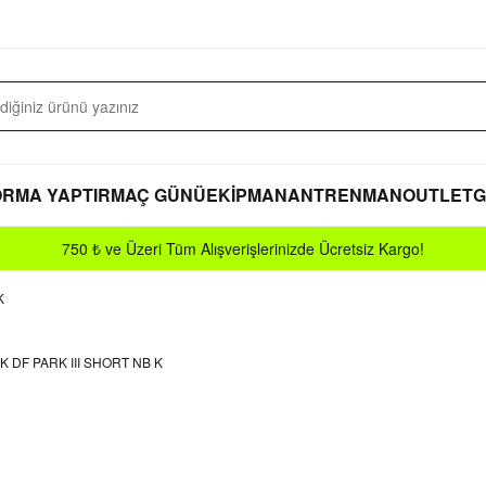
RMA YAPTIR
MAÇ GÜNÜ
EKİPMAN
ANTRENMAN
OUTLET
G
750 ₺ ve Üzeri Tüm Alışverişlerinizde Ücretsiz Kargo!
K