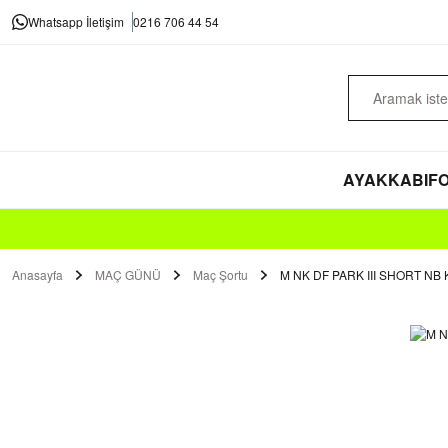
Whatsapp İletişim
0216 706 44 54
AYAKKABI
FO
Anasayfa
MAÇ GÜNÜ
Maç Şortu
M NK DF PARK III SHORT NB 