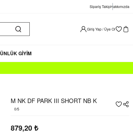
Sipariş Takip
Hakkımızda
Giriş Yap / Üye Ol
ÜNLÜK GİYİM
M NK DF PARK III SHORT NB K
0/5
879,20
₺