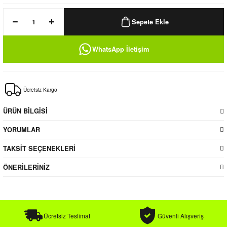
k / Rüzgarlık
Sepete Ekle
WhatsApp İletişim
Bere
Ücretsiz Kargo
k
ÜRÜN BİLGİSİ
YORUMLAR
TAKSİT SEÇENEKLERİ
ÖNERİLERİNİZ
Ücretsiz Teslimat
Güvenli Alışveriş