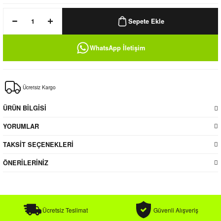
k / Rüzgarlık
Sepete Ekle
WhatsApp İletişim
Bere
Ücretsiz Kargo
k
ÜRÜN BİLGİSİ
YORUMLAR
TAKSİT SEÇENEKLERİ
ÖNERİLERİNİZ
Ücretsiz Teslimat
Güvenli Alışveriş