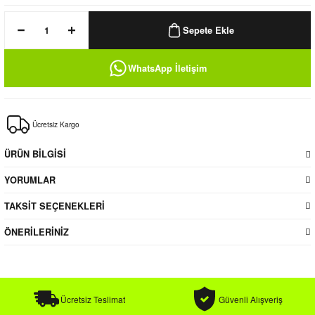
k / Rüzgarlık
Sepete Ekle
WhatsApp İletişim
Bere
Ücretsiz Kargo
k
ÜRÜN BİLGİSİ
YORUMLAR
TAKSİT SEÇENEKLERİ
ÖNERİLERİNİZ
Ücretsiz Teslimat
Güvenli Alışveriş