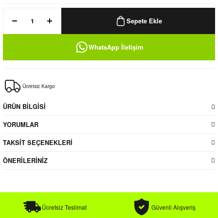
uk / Rüzgarlık
Sepete Ekle
WhatsApp İletişim
 Bere
Ücretsiz Kargo
k
ÜRÜN BİLGİSİ
YORUMLAR
TAKSİT SEÇENEKLERİ
ÖNERİLERİNİZ
Ücretsiz Teslimat
Güvenli Alışveriş