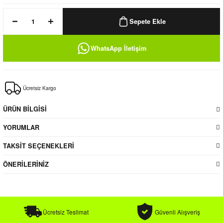
k / Rüzgarlık
Sepete Ekle
WhatsApp İletişim
Bere
Ücretsiz Kargo
k
ÜRÜN BİLGİSİ
YORUMLAR
TAKSİT SEÇENEKLERİ
ÖNERİLERİNİZ
Ücretsiz Teslimat
Güvenli Alışveriş