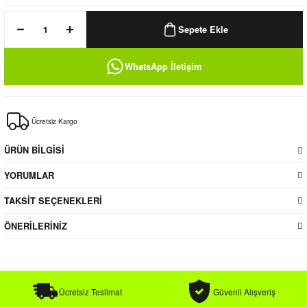
k / Rüzgarlık
Sepete Ekle
WhatsApp İletişim
Bere
Ücretsiz Kargo
k
ÜRÜN BİLGİSİ
YORUMLAR
TAKSİT SEÇENEKLERİ
ÖNERİLERİNİZ
Ücretsiz Teslimat
Güvenli Alışveriş