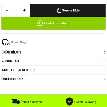
k / Rüzgarlık
Sepete Ekle
WhatsApp İletişim
Bere
Ücretsiz Kargo
k
ÜRÜN BİLGİSİ
YORUMLAR
TAKSİT SEÇENEKLERİ
ÖNERİLERİNİZ
Ücretsiz Teslimat
Güvenli Alışveriş