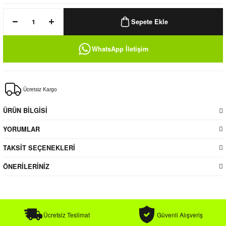
k / Rüzgarlık
Sepete Ekle
WhatsApp İletişim
Bere
Ücretsiz Kargo
k
ÜRÜN BİLGİSİ
YORUMLAR
TAKSİT SEÇENEKLERİ
ÖNERİLERİNİZ
Ücretsiz Teslimat
Güvenli Alışveriş