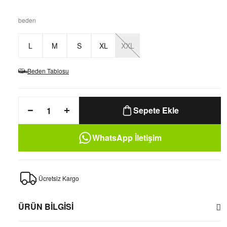
beden
L
M
S
XL
XXL
Beden Tablosu
Sepete Ekle
WhatsApp İletişim
Ücretsiz Kargo
ÜRÜN BİLGİSİ