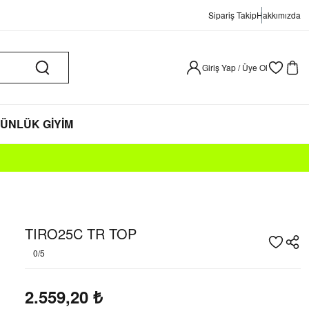
Sipariş Takip
Hakkımızda
Giriş Yap / Üye Ol
ÜNLÜK GİYİM
TIRO25C TR TOP
0/5
2.559,20
₺