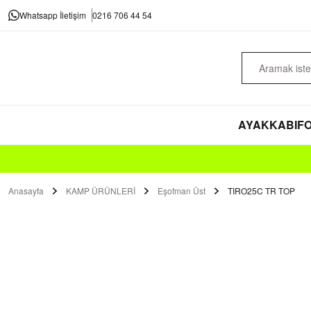
Whatsapp İletişim
0216 706 44 54
AYAKKABI
FO
Anasayfa
KAMP ÜRÜNLERİ
Eşofman Üst
TIRO25C TR TOP