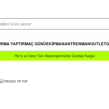
RMA YAPTIR
MAÇ GÜNÜ
EKİPMAN
ANTRENMAN
OUTLET
G
750 ₺ ve Üzeri Tüm Alışverişlerinizde Ücretsiz Kargo!