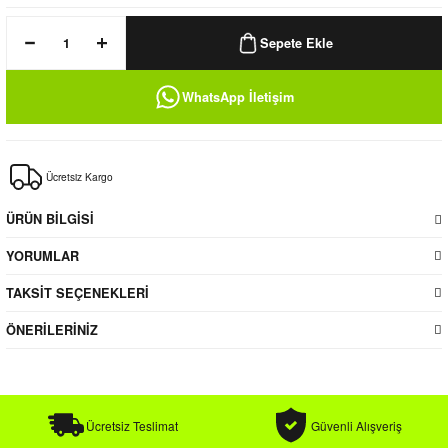
k / Rüzgarlık
Sepete Ekle
WhatsApp İletişim
Bere
Ücretsiz Kargo
k
ÜRÜN BİLGİSİ
YORUMLAR
TAKSİT SEÇENEKLERİ
ÖNERİLERİNİZ
Ücretsiz Teslimat
Güvenli Alışveriş