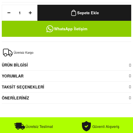
k / Rüzgarlık
Sepete Ekle
WhatsApp İletişim
Bere
Ücretsiz Kargo
k
ÜRÜN BİLGİSİ
YORUMLAR
TAKSİT SEÇENEKLERİ
ÖNERİLERİNİZ
Ücretsiz Teslimat
Güvenli Alışveriş