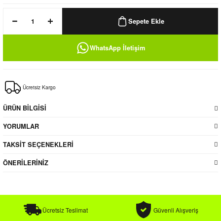
k / Rüzgarlık
Sepete Ekle
WhatsApp İletişim
Bere
Ücretsiz Kargo
k
ÜRÜN BİLGİSİ
YORUMLAR
TAKSİT SEÇENEKLERİ
ÖNERİLERİNİZ
Ücretsiz Teslimat
Güvenli Alışveriş