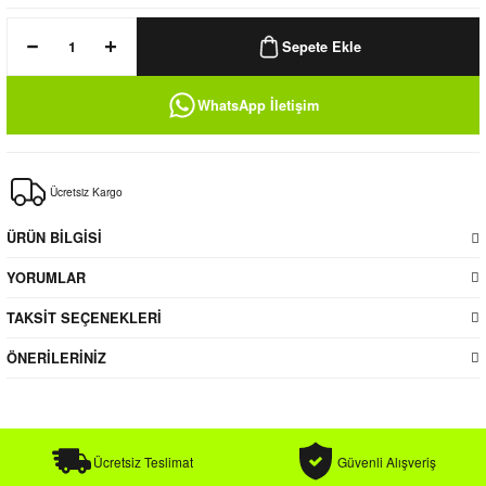
k / Rüzgarlık
Sepete Ekle
WhatsApp İletişim
Bere
Ücretsiz Kargo
k
ÜRÜN BİLGİSİ
YORUMLAR
TAKSİT SEÇENEKLERİ
ÖNERİLERİNİZ
Ücretsiz Teslimat
Güvenli Alışveriş