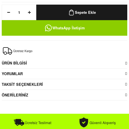
k / Rüzgarlık
Sepete Ekle
WhatsApp İletişim
Bere
Ücretsiz Kargo
k
ÜRÜN BİLGİSİ
YORUMLAR
TAKSİT SEÇENEKLERİ
ÖNERİLERİNİZ
Ücretsiz Teslimat
Güvenli Alışveriş