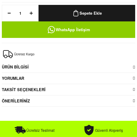
k / Rüzgarlık
Sepete Ekle
WhatsApp İletişim
Bere
Ücretsiz Kargo
k
ÜRÜN BİLGİSİ
YORUMLAR
TAKSİT SEÇENEKLERİ
ÖNERİLERİNİZ
Ücretsiz Teslimat
Güvenli Alışveriş