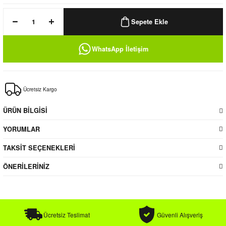
k / Rüzgarlık
Sepete Ekle
WhatsApp İletişim
Bere
Ücretsiz Kargo
k
ÜRÜN BİLGİSİ
YORUMLAR
TAKSİT SEÇENEKLERİ
ÖNERİLERİNİZ
Ücretsiz Teslimat
Güvenli Alışveriş