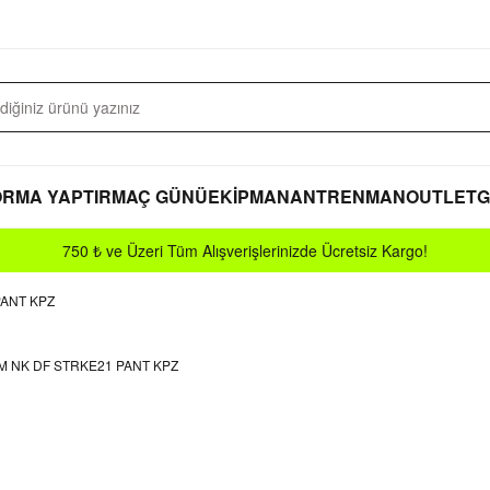
RMA YAPTIR
MAÇ GÜNÜ
EKİPMAN
ANTRENMAN
OUTLET
G
750 ₺ ve Üzeri Tüm Alışverişlerinizde Ücretsiz Kargo!
PANT KPZ