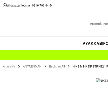
Whatsapp İletişim
0216 706 44 54
AYAKKABI
FO
Anasayfa
ANTRENMAN
Eşofman Alt
NIKE M NK DF STRKE21 