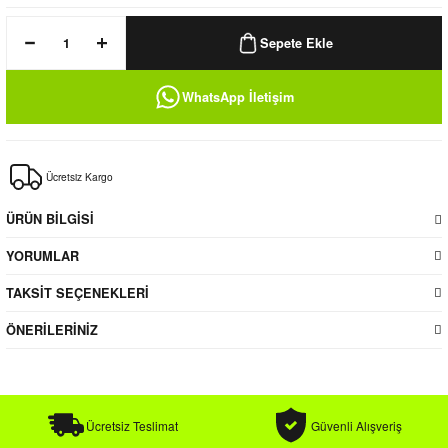
k / Rüzgarlık
Sepete Ekle
WhatsApp İletişim
Bere
Ücretsiz Kargo
k
ÜRÜN BİLGİSİ
YORUMLAR
TAKSİT SEÇENEKLERİ
ÖNERİLERİNİZ
Ücretsiz Teslimat
Güvenli Alışveriş