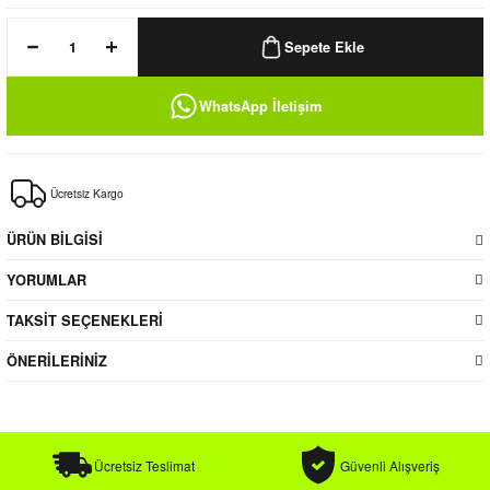
k / Rüzgarlık
Sepete Ekle
WhatsApp İletişim
Bere
Ücretsiz Kargo
k
ÜRÜN BİLGİSİ
YORUMLAR
TAKSİT SEÇENEKLERİ
ÖNERİLERİNİZ
Ücretsiz Teslimat
Güvenli Alışveriş