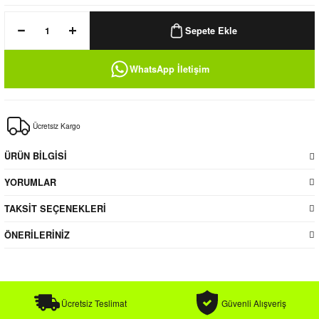
k / Rüzgarlık
Sepete Ekle
WhatsApp İletişim
Bere
Ücretsiz Kargo
k
ÜRÜN BİLGİSİ
YORUMLAR
TAKSİT SEÇENEKLERİ
ÖNERİLERİNİZ
Ücretsiz Teslimat
Güvenli Alışveriş