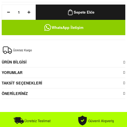
k / Rüzgarlık
Sepete Ekle
WhatsApp İletişim
Bere
Ücretsiz Kargo
k
ÜRÜN BİLGİSİ
YORUMLAR
TAKSİT SEÇENEKLERİ
ÖNERİLERİNİZ
Ücretsiz Teslimat
Güvenli Alışveriş