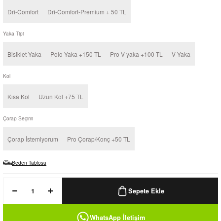
k / Rüzgarlık
Dri-Comfort
Dri-Comfort-Premium + 50 TL
Yaka Tipi
Bisiklet Yaka
Polo Yaka +150 TL
Pro V yaka +100 TL
V Yaka
Bere
Kol
k
Kısa Kol
Uzun Kol +75 TL
Çorap Seçimi
Çorap İstemiyorum
Pro Çorap/Konç +50 TL
Beden Tablosu
Sepete Ekle
WhatsApp İletişim