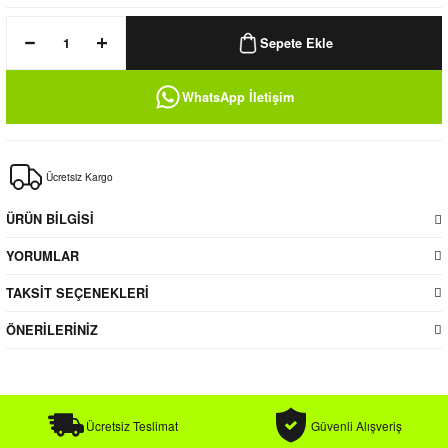
k / Rüzgarlık
Sepete Ekle
WhatsApp İletişim
Bere
Ücretsiz Kargo
k
ÜRÜN BİLGİSİ
YORUMLAR
TAKSİT SEÇENEKLERİ
ÖNERİLERİNİZ
Ücretsiz Teslimat
Güvenli Alışveriş