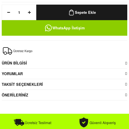
k / Rüzgarlık
Sepete Ekle
WhatsApp İletişim
Bere
Ücretsiz Kargo
k
ÜRÜN BİLGİSİ
YORUMLAR
TAKSİT SEÇENEKLERİ
ÖNERİLERİNİZ
Ücretsiz Teslimat
Güvenli Alışveriş