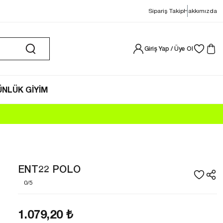
Sipariş Takip
Hakkımızda
Giriş Yap / Üye Ol
NLÜK GİYİM
ENT22 POLO
0/5
1.079,20
₺