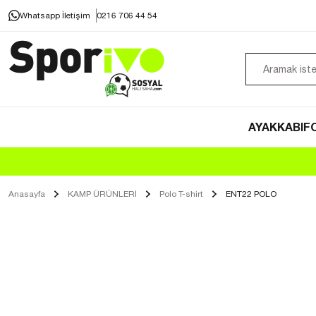
Whatsapp İletişim
0216 706 44 54
AYAKKABI
F
Anasayfa
KAMP ÜRÜNLERİ
Polo T-shirt
ENT22 POLO