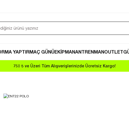
ORMA YAPTIR
MAÇ GÜNÜ
EKİPMAN
ANTRENMAN
OUTLET
GÜ
750 ₺ ve Üzeri Tüm Alışverişlerinizde Ücretsiz Kargo!