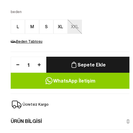
beden
L
M
S
XL
XXL
Beden Tablosu
Sepete Ekle
WhatsApp İletişim
Ücretsiz Kargo
ÜRÜN BİLGİSİ