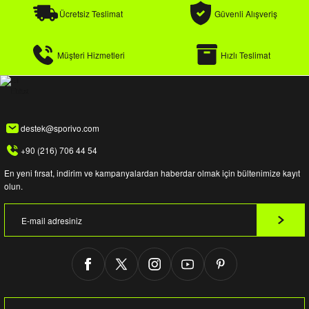
k / Rüzgarlık
Ücretsiz Teslimat
Güvenli Alışveriş
Müşteri Hizmetleri
Hızlı Teslimat
Bere
destek@sporivo.com
k
+90 (216) 706 44 54
En yeni fırsat, indirim ve kampanyalardan haberdar olmak için bültenimize kayıt
olun.