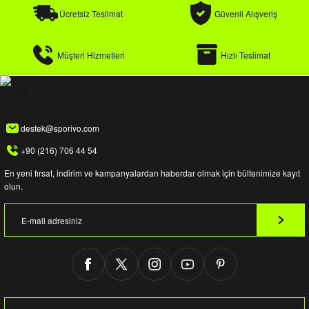
k / Rüzgarlık
Ücretsiz Teslimat
Güvenli Alışveriş
Müşteri Hizmetleri
Hızlı Teslimat
Bere
destek@sporivo.com
k
+90 (216) 706 44 54
En yeni fırsat, indirim ve kampanyalardan haberdar olmak için bültenimize kayıt
olun.