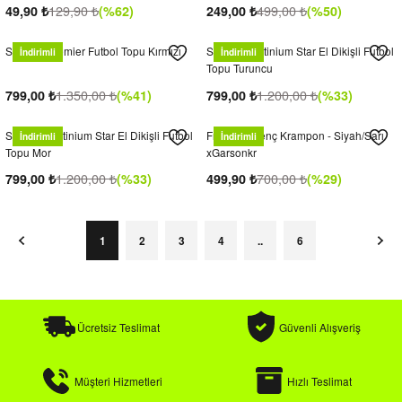
129,90
₺
499,00
₺
49,90
₺
(%62)
249,00
₺
(%50)
Sporigo Premier Futbol Topu Kırmızı
Sporigo Platinium Star El Dikişli Futbol
İndirimli
İndirimli
Topu Turuncu
1.350,00
₺
1.200,00
₺
799,00
₺
(%41)
799,00
₺
(%33)
Sporigo Platinium Star El Dikişli Futbol
Free BW Genç Krampon - Siyah/Sarı
İndirimli
İndirimli
Topu Mor
xGarsonkr
1.200,00
₺
700,00
₺
799,00
₺
(%33)
499,90
₺
(%29)
1
2
3
4
..
6
Ücretsiz Teslimat
Güvenli Alışveriş
Müşteri Hizmetleri
Hızlı Teslimat