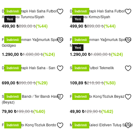
k / Rüzgarlık
Dugana Çoraplı Halı Saha Futbol
Dugana Çoraplı Halı Saha Futbol
İndirimli
İndirimli
Ayakkabısı Turuncu/Siyah
Ayakkabısı Kırmızı/Siyah
Yeni
Yeni
899,00
₺
899,00
₺
499,90
₺
(%44)
499,90
₺
(%44)
Bere
Futbol Antrenman Yağmurluk Sporivo
Futbol Antrenman Yağmurluk Sporivo
İndirimli
İndirimli
Goldgeo
ManCity
Yeni
1.690,00
₺
1.690,00
₺
1.290,00
₺
(%24)
1.290,00
₺
(%24)
k
Dugana Çoraplı Halı Saha - Sarı
Schimilton Futbol Tekmelik
İndirimli
İndirimli
990,00
₺
218,90
₺
699,00
₺
(%29)
109,89
₺
(%50)
Sporcu Saç Bandı / Ter Bandı Havlu
Futbol Çorabı Konç/Tozluk Beyaz
İndirimli
İndirimli
(Beyaz)
199,00
₺
129,90
₺
79,90
₺
(%60)
49,90
₺
(%62)
Futbol Çorabı Konç/Tozluk Bordo
Mega Grip Kaleci Eldiven Tutuş Spreyi
İndirimli
İndirimli