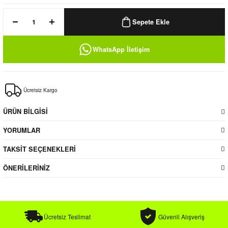
k / Rüzgarlık
Sepete Ekle
WhatsApp İletişim
Bere
Ücretsiz Kargo
k
ÜRÜN BİLGİSİ
YORUMLAR
TAKSİT SEÇENEKLERİ
ÖNERİLERİNİZ
Ücretsiz Teslimat
Güvenli Alışveriş