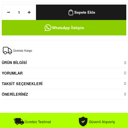
k / Rüzgarlık
Sepete Ekle
WhatsApp İletişim
Bere
Ücretsiz Kargo
k
ÜRÜN BİLGİSİ
YORUMLAR
TAKSİT SEÇENEKLERİ
ÖNERİLERİNİZ
Ücretsiz Teslimat
Güvenli Alışveriş