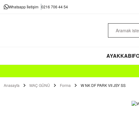
Whatsapp İletişim
0216 706 44 54
AYAKKABI
FO
Anasayfa
MAÇ GÜNÜ
Forma
W NK DF PARK VII JSY SS