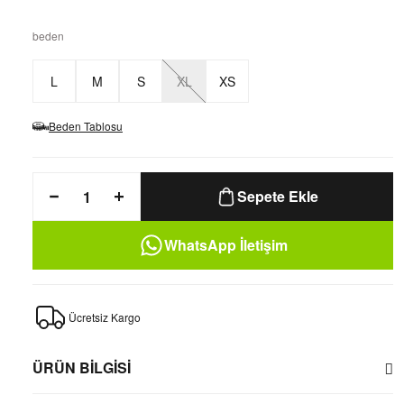
beden
L
M
S
XL
XS
Beden Tablosu
Sepete Ekle
WhatsApp İletişim
Ücretsiz Kargo
ÜRÜN BİLGİSİ