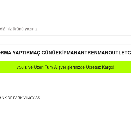
RMA YAPTIR
MAÇ GÜNÜ
EKİPMAN
ANTRENMAN
OUTLET
G
750 ₺ ve Üzeri Tüm Alışverişlerinizde Ücretsiz Kargo!