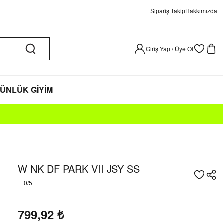
Sipariş Takip
Hakkımızda
Giriş Yap / Üye Ol
ÜNLÜK GİYİM
W NK DF PARK VII JSY SS
0/5
799,92
₺