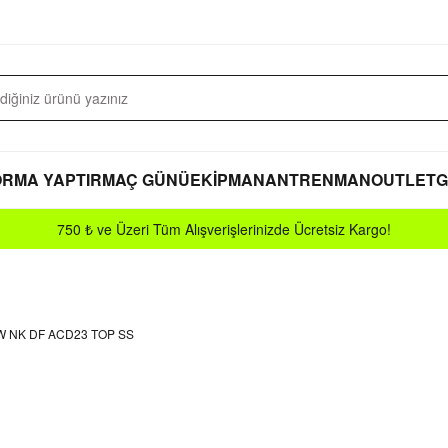
RMA YAPTIR
MAÇ GÜNÜ
EKİPMAN
ANTRENMAN
OUTLET
G
750 ₺ ve Üzeri Tüm Alışverişlerinizde Ücretsiz Kargo!