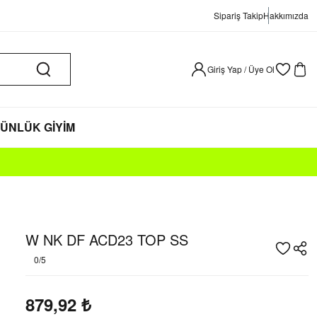
Sipariş Takip
Hakkımızda
Giriş Yap / Üye Ol
ÜNLÜK GİYİM
W NK DF ACD23 TOP SS
0/5
879,92
₺