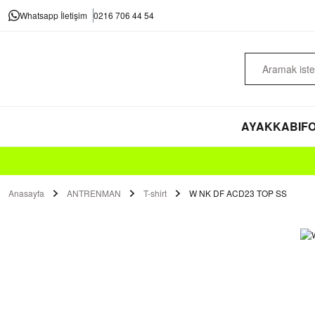
Whatsapp İletişim
0216 706 44 54
AYAKKABI
FO
Anasayfa
ANTRENMAN
T-shirt
W NK DF ACD23 TOP SS