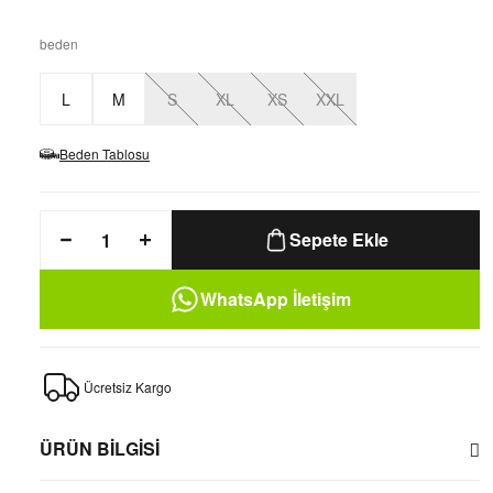
beden
L
M
S
XL
XS
XXL
Beden Tablosu
Sepete Ekle
WhatsApp İletişim
Ücretsiz Kargo
ÜRÜN BİLGİSİ