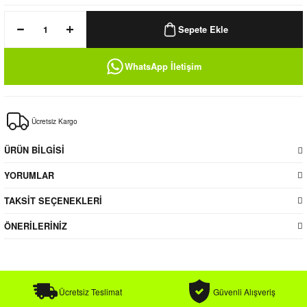
k / Rüzgarlık
Sepete Ekle
WhatsApp İletişim
Bere
Ücretsiz Kargo
k
ÜRÜN BİLGİSİ
YORUMLAR
TAKSİT SEÇENEKLERİ
ÖNERİLERİNİZ
Ücretsiz Teslimat
Güvenli Alışveriş