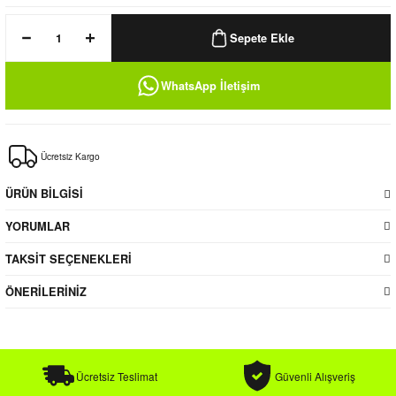
k / Rüzgarlık
Sepete Ekle
WhatsApp İletişim
Bere
Ücretsiz Kargo
k
ÜRÜN BİLGİSİ
YORUMLAR
TAKSİT SEÇENEKLERİ
ÖNERİLERİNİZ
Ücretsiz Teslimat
Güvenli Alışveriş