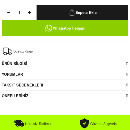
k / Rüzgarlık
Sepete Ekle
WhatsApp İletişim
Bere
Ücretsiz Kargo
k
ÜRÜN BİLGİSİ
YORUMLAR
TAKSİT SEÇENEKLERİ
ÖNERİLERİNİZ
Ücretsiz Teslimat
Güvenli Alışveriş