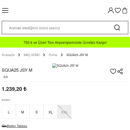
Geri Dön
Geri Dön
Geri Dön
Geri Dön
Geri Dön
Geri Dön
Geri Dön
TIR
N
İM
a TF
ormalar
n Yeleği
lo T-shirt
rt / Hoodie
750 ₺ ve Üzeri Tüm Alışverişlerinizde Ücretsiz Kargo!
Anasayfa
MAÇ GÜNÜ
Forma
SQUA25 JSY M
n
Takımları
o
diveni
 Alt
SQUA25 JSY M
kkabılar
klar
Forma
 Takımı
0/5
1.239,20
₺
ormalar
abı
an Malzemeleri
pri
beden
L
M
S
XL
XXL
tu
Beden Tablosu