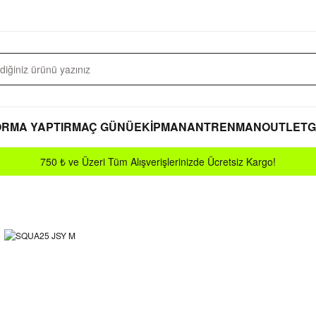
RMA YAPTIR
MAÇ GÜNÜ
EKİPMAN
ANTRENMAN
OUTLET
G
750 ₺ ve Üzeri Tüm Alışverişlerinizde Ücretsiz Kargo!