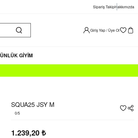
Sipariş Takip
Hakkımızda
Giriş Yap / Üye Ol
ÜNLÜK GİYİM
SQUA25 JSY M
0/5
1.239,20
₺