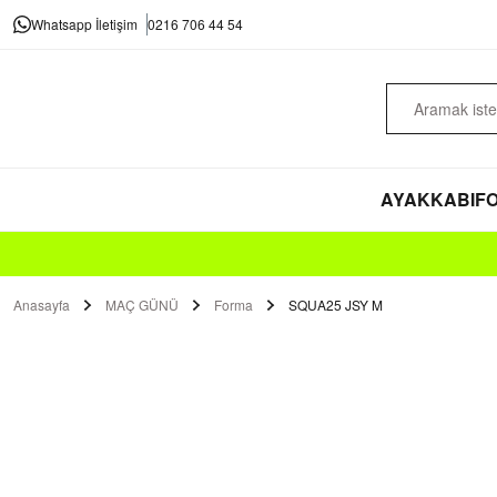
Whatsapp İletişim
0216 706 44 54
AYAKKABI
FO
Anasayfa
MAÇ GÜNÜ
Forma
SQUA25 JSY M