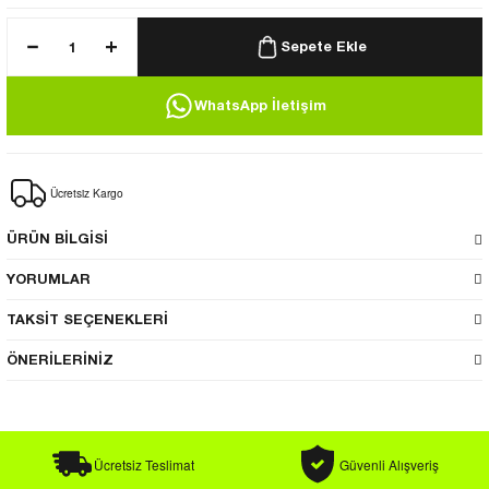
uk / Rüzgarlık
Sepete Ekle
WhatsApp İletişim
 Bere
Ücretsiz Kargo
k
ÜRÜN BİLGİSİ
YORUMLAR
TAKSİT SEÇENEKLERİ
ÖNERİLERİNİZ
Ücretsiz Teslimat
Güvenli Alışveriş