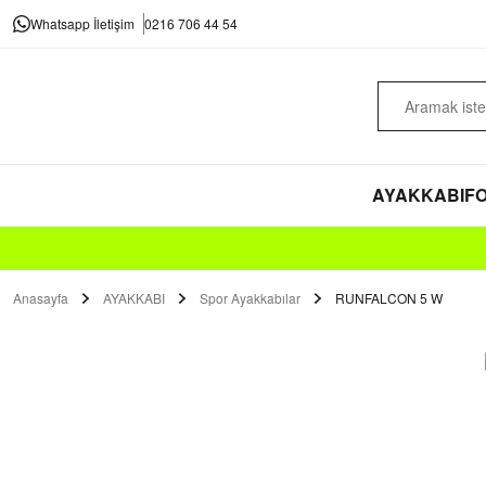
Whatsapp İletişim
0216 706 44 54
AYAKKABI
FO
Anasayfa
AYAKKABI
Spor Ayakkabılar
RUNFALCON 5 W