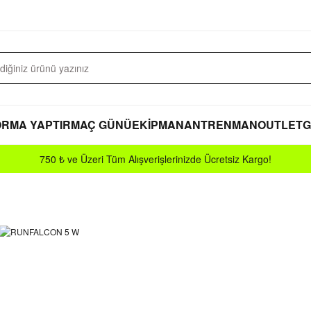
RMA YAPTIR
MAÇ GÜNÜ
EKİPMAN
ANTRENMAN
OUTLET
G
750 ₺ ve Üzeri Tüm Alışverişlerinizde Ücretsiz Kargo!