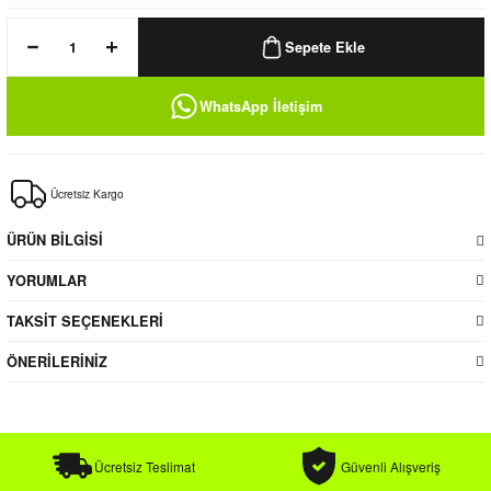
k / Rüzgarlık
Sepete Ekle
WhatsApp İletişim
Bere
Ücretsiz Kargo
k
ÜRÜN BİLGİSİ
YORUMLAR
TAKSİT SEÇENEKLERİ
ÖNERİLERİNİZ
Ücretsiz Teslimat
Güvenli Alışveriş